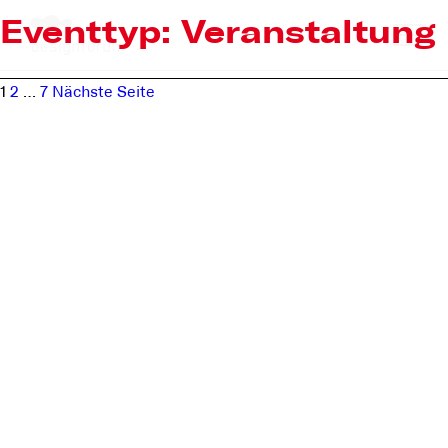
Eventtyp:
Veranstaltung
Beitragsnavigation
Seite
Seite
Seite
1
2
…
7
Nächste Seite