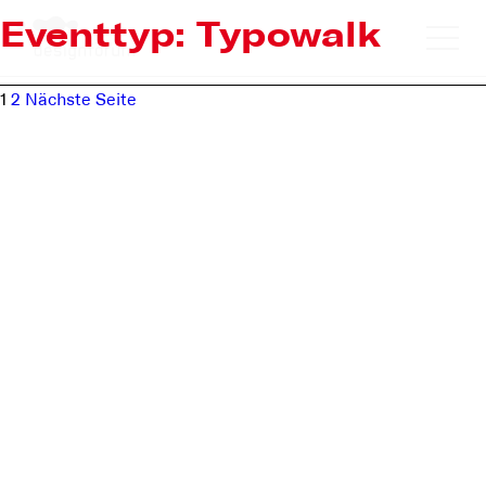
Eventtyp:
Typowalk
Beitragsnavigation
Seite
Seite
1
2
Nächste Seite