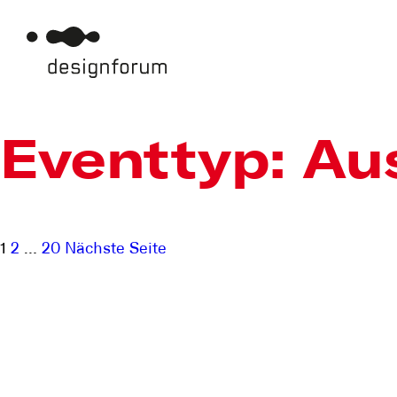
Eventtyp:
Au
Beitragsnavigation
Seite
Seite
Seite
1
2
…
20
Nächste Seite